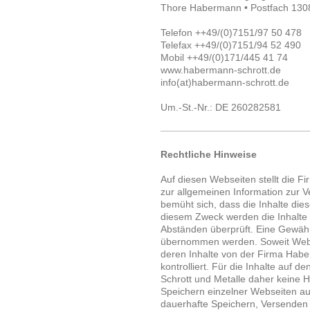
Thore Habermann • Postfach 1308
Telefon ++49/(0)7151/97 50 478
Telefax ++49/(0)7151/94 52 490
Mobil ++49/(0)171/445 41 74
www.habermann-schrott.de
info(at)habermann-schrott.de
Um.-St.-Nr.: DE 260282581
Rechtliche Hinweise
Auf diesen Webseiten stellt die 
zur allgemeinen Information zur 
bemüht sich, dass die Inhalte dies
diesem Zweck werden die Inhalte 
Abständen überprüft. Eine Gewähr f
übernommen werden. Soweit Webse
deren Inhalte von der Firma Haber
kontrolliert. Für die Inhalte auf
Schrott und Metalle daher keine
Speichern einzelner Webseiten au
dauerhafte Speichern, Versenden v